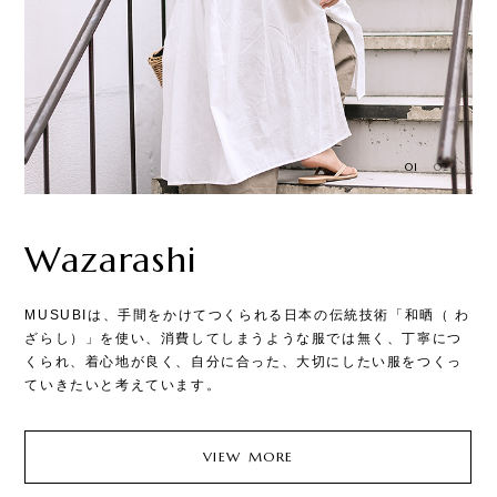
01
02
Wazarashi
R
で
MUSUBIは、手間をかけてつくられる日本の伝統技術「和晒（ わ
現
ざら
ざらし）」を使い、消費してしまうような服では無く、丁寧につ
4
も
くられ、着心地が良く、自分に合った、大切にしたい服をつくっ
し
性
ていきたいと考えています。
つ
を
VIEW MORE